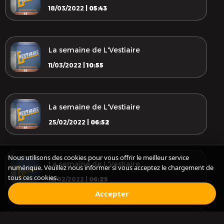
18/03/2022 |
05:43
La semaine de L'Vestiaire
11/03/2022 |
10:55
La semaine de L'Vestiaire
25/02/2022 |
06:52
Nous utilisons des cookies pour vous offrir le meilleur service
La semaine de L'Vestiaire
numérique. Veuillez nous informer si vous acceptez le chargement de
tous ces cookies.
18/02/2022 |
06:25
Accepter
La semaine de L'Vestiaire
Le Bayern Munich est en danger