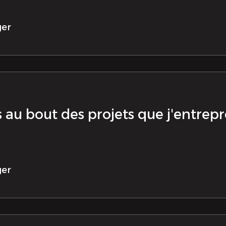
ger
s au bout des projets que j'entrep
ger