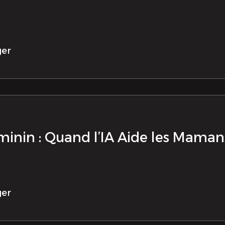
ger
minin : Quand l’IA Aide les Mama
ger