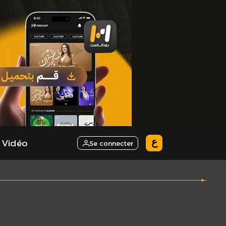
ع
 Vidéo
Se connecter
.