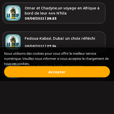
Omar et Chadyne,un voyage en Afrique à
bord de leur 4x4 N'hila
09/08/2022 |
26:23
Fedoua Kabssi, Dubaï un choix réfléchi
08/08/2022 |
27:54
Nous utilisons des cookies pour vous offrir le meilleur service
numérique. Veuillez nous informer si vous acceptez le chargement de
tous ces cookies.
Sanaa Boubker Zaidi, un voyage
exceptionnel en Amérique Centrale
Accepter
04/08/2022 |
26:22
Otmane Zolati, Un Tour d'Afrique qui a
changé sa vie
03/08/2022 |
26:28